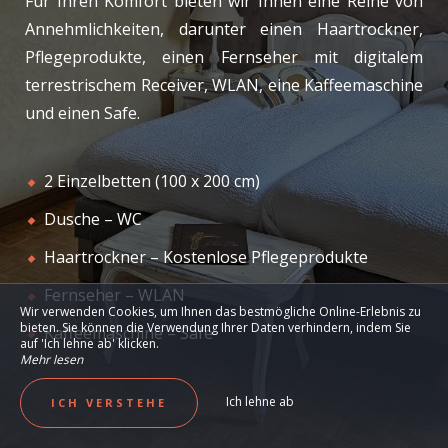
Für Ihren Komfort bieten wir Ihnen eine Reihe von
Annehmlichkeiten, darunter einen Haartrockner,
Pflegeprodukte, einen Fernseher mit digitalem
terrestrischem Receiver, WLAN, eine Kaffeemaschine
und einen Safe.
2 Einzelbetten (100 x 200 cm)
Dusche – WC
Haartrockner – Kostenlose Pflegeprodukte
Fernseher – WLAN
Wir verwenden Cookies, um Ihnen das bestmögliche Online-Erlebnis zu
bieten. Sie können die Verwendung Ihrer Daten verhindern, indem Sie
Kaffeemaschine – Safe
auf 'Ich lehne ab' klicken.
Mehr lesen
Ich lehne ab
ICH VERSTEHE