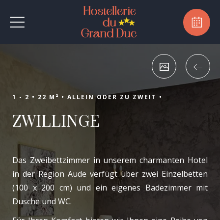
August
Mo
Di
Mi
Do
Fr
Sa
So
1
2
-
-
7
8
3
4
5
6
9
-
-
-
-
-
-
-
10
11
12
13
14
15
16
-
-
-
-
-
-
-
1 - 2 •
22 M² •
ALLEIN ODER ZU ZWEIT •
17
18
19
20
21
22
23
ZWILLINGE
-
-
-
-
-
-
-
24
25
26
27
28
29
30
-
-
-
-
-
-
-
31
-
Das Zweibettzimmer in unserem charmanten Hotel
in der Region Aude verfügt über zwei Einzelbetten
(100 x 200 cm) und ein eigenes Badezimmer mit
Dusche und WC.