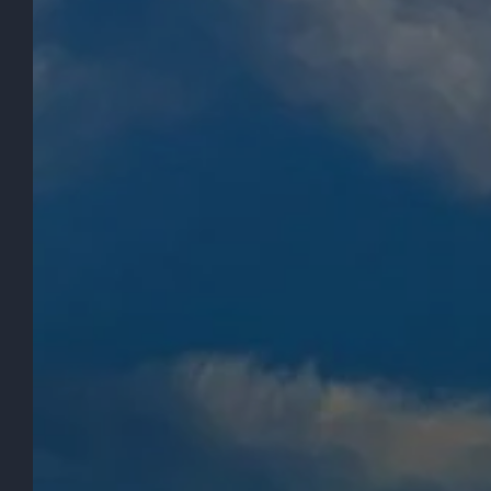
HOSTELLERIE DU GRAND DUC
Para Reservar
Tanto si viaja en familia, en pareja o si hace
una parada para disfrutar de unas
vacaciones en bicicleta o moto en la región
del Aude, elija nuestro hotel. Empiece a
planificar su estancia y reserve su habitación
en nuestra página web: encontrará los
mejores precios. ¿Quiere saber más sobre
nuestro hotel en el Aude? ¡Contáctenos y