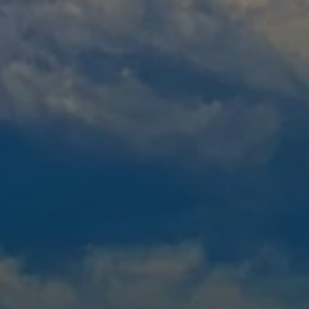
Mejores tarifas disponibles por día, todos los alojamientos juntos
A partir de
-
Sitio Oficial
Mejor precio garantizado
RESERVA